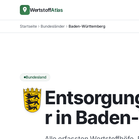
Wertstoff
Atlas
Startseite
Bundesländer
Baden-Württemberg
Bundesland
Entsorgung
r in Bade
Alle erfassten Wertstoffhöfe,