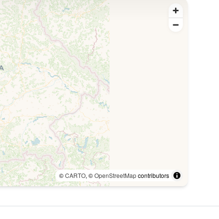
©
CARTO
, ©
OpenStreetMap
contributors