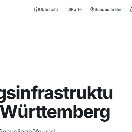
Übersicht
Karte
Bundesländer
sinfrastruktu
n-Württemberg
 Recyclinghöfe und